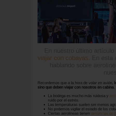
En nuestro último artícul
viajar con cobayas
. En esta
hablando sobre aerolíne
nues
Recordemos que a la hora de volar en avión,
l
sino que deben viajar con nosotros en cabina
.
La bodega es mucho más ruidosa y
est
ruido por el estrés.
Las temperaturas suelen ser menos agr
No podemos vigilar el estado de los c
Ciertas aerolíneas tienen
denuncias de 