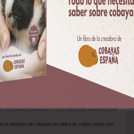
ir Europa
cionales
(dentro de la península y entre las islas y la
onexiones con países de:
ancia, Italia, Países Bajos, Portugal, Reino Unido, Suecia y
.
, Cuba, Honduras, Panamá y República Dominicana.
 Colombia, Ecuador, Paraguay, Perú, Uruguay y Venezuela.
e permite viajar a cobayas en cabina, pero únicamente en
n desde la propia Air Europa, anteriormente sí admitían
ia. La normativa cambió en 2019 y ahora solo admiten perros
ara la admisión de cobayas en cabina en vuelos cortos son