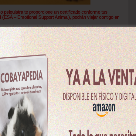
psiquiatra te proporcione un certificado conforme tus
 (ESA – Emotional Support Animal)
, podrán viajar contigo en
esario para la salud mental y psicológica de la persona.
iedad, trastorno de pánico, estrés postraumático, fobia
mación, te recomendamos leer este
artículo
.
dmiten cobayas en cabina?