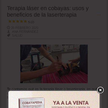
Terapia láser en cobayas: usos y
beneficios de la laserterapia
5 (2)
20 FEBRERO 2020
ANA FERNÁNDEZ
SALUD
Te contamos qué es la terapia láser o laserterapia, en qué
casos puede resultar de ayuda a los cobayas y qué
beneficios les aporta.