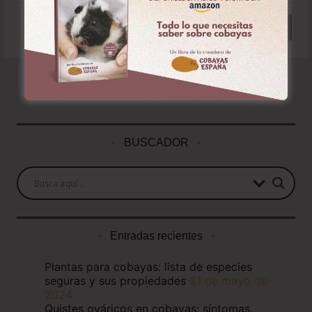
Leer más
BUSCADOR
Entradas recientes
Plantas para cobayas: lista de especies
seguras y sus propiedades
21 de mayo de
2024
Quistes ováricos en cobayas: síntomas,