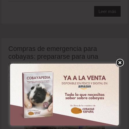
Leer más
Compras de emergencia para
cobayas: prepararse para una
cuarentena
5 (1)
6 ABRIL 2020
ANA FERNÁNDEZ
RECURSOS