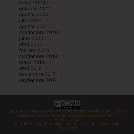
mayo 2024
(2)
octubre 2022
(1)
agosto 2022
(1)
julio 2022
(2)
agosto 2021
(3)
septiembre 2020
(2)
junio 2020
(2)
abril 2020
(2)
febrero 2020
(1)
septiembre 2018
(1)
mayo 2018
(1)
abril 2018
(3)
noviembre 2017
(1)
septiembre 2017
(1)
COBAYAS ESPAÑA
de
Ana Fernández
se distribuye bajo una
Licencia
Creative Commons Atribución-NoComercial-SinDerivar 4.0
Internacional
.
Web diseñada y desarrollada por Ana Fernández y
gammafp
.
2014 - 2026