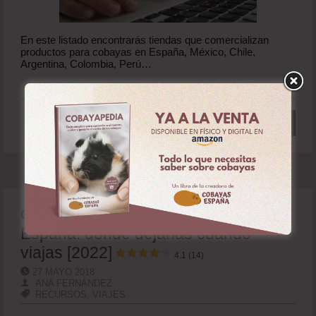
En este listado encontrarás tiendas que comercializan
productos para cobayas en España, México, Chile,
Argentina, Colombia, Perú…
Leer más
Guarderías para cobayas en
España: dónde dejarlas cuando
viajas [2022]
4.1 (14)
27 MAYO 2018
ANA FERNÁNDEZ
RECURSOS
,
VIAJES