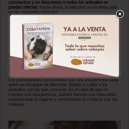
coronavirus y
se desconoce si todos los animales se
pueden infectar
. Hasta ahora, la infección se ha detectado
en las siguientes especies:
Gatos, perros y un hurón.
Animales en zoológicos y reservas, incluidos varios
tipos de felinos grandes, nutrias y primates no
humanos.
Visones de criadero.
Venados de cola blanca silvestres.
Como no sabemos si los cobayas pueden verse afectados
o no,
lo recomendable es seguir la indicación general de
evitar el contacto con cualquier animal mientras tengas
COVID-19 o si sospechas que puedes tenerlo
.
Los profesionales recomiendan que sea una persona sana
quien se encargue de alimentar, limpiar y cuidar a los
animales con los que convives. En el caso de que no
cuentes con otra persona, puedes hacerlo con mascarilla,
maximizando tu higiene y minimizando el contacto con tus
cobayas.