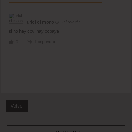
uriel el mono
3 años atrás
si no hay covi hay cobaya
Responder
0
Volver